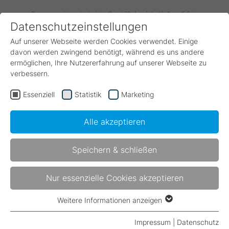
Zusammenwirken der beiden Geschäftsbereiche für Ihren Erfolg
Datenschutzeinstellungen
Auf unserer Webseite werden Cookies verwendet. Einige
davon werden zwingend benötigt, während es uns andere
ermöglichen, Ihre Nutzererfahrung auf unserer Webseite zu
verbessern.
Essenziell
Statistik
Marketing
Alle akzeptieren
Speichern & schließen
Nur essenzielle Cookies akzeptieren
089 / 21 02 93 - 0
kostenloses Erstgespräch
Weitere Informationen anzeigen
Essenziell
Fördergelder
Agentur
Essenzielle Cookies werden für grundlegende Funktionen
Impressum
|
Datenschutz