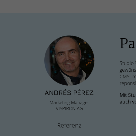
Pa
Studio 
gewünsc
CMS TYP
reponsi
ANDRÉS PÉREZ
Mit St
auch vo
Marketing Manager
VISPIRON AG
Referenz