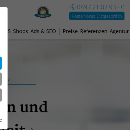
089 / 21 02 93 - 0
kostenloses Erstgespräch
100% EMPFEHLUNGEN
Mehr Infos
CMS
Shops
Ads & SEO
Preise
Referenzen
Agentur
z