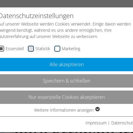
START
KONTAKT
NEWS
JOBS
Datenschutzeinstellungen
Auf unserer Webseite werden Cookies verwendet. Einige davon werden
zwingend benötigt, während es uns andere ermöglichen, Ihre
Leistungen
Strategie
Webdesign
Nutzererfahrung auf unserer Webseite zu verbessern.
Essenziell
Statistik
Marketing
Alle akzeptieren
Speichern & schließen
Nur essenzielle Cookies akzeptieren
Weitere Informationen anzeigen
Essenziell
Essenzielle Cookies werden für grundlegende Funktionen der
Impressum
|
Datenschut
Webseite benötigt. Dadurch ist gewährleistet, dass die Webseite