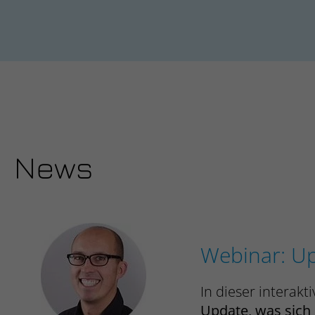
News
Webinar: Up
In dieser interak
Update, was sich