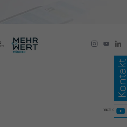
Kontak
Kundenbewertungen und Erfahrungen zu
Studio 9 GmbH – für mehr Budget und Auftritt
100%
SEHR GUT
Empfehlungen auf
nach oben
ProvenExpert.com
4,93 / 5,00