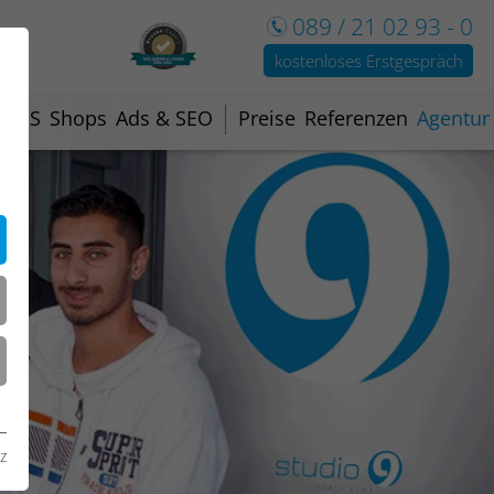
089 / 21 02 93 - 0
kostenloses Erstgespräch
100% EMPFEHLUNGEN
Mehr Infos
CMS
Shops
Ads & SEO
Preise
Referenzen
Agentur
z