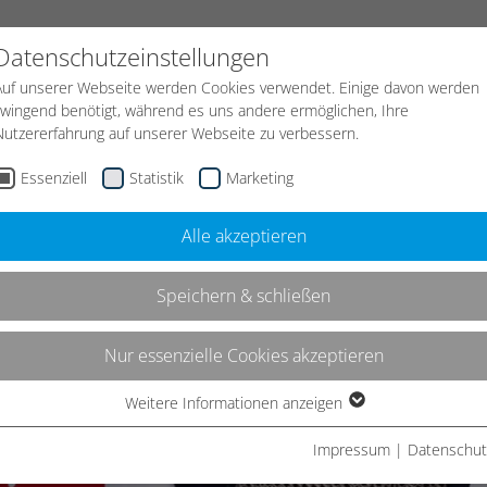
START
KONTAKT
NEWS
JOBS
Datenschutzeinstellungen
Auf unserer Webseite werden Cookies verwendet. Einige davon werden
zwingend benötigt, während es uns andere ermöglichen, Ihre
Leistungen
Strategie
Webdesign
Nutzererfahrung auf unserer Webseite zu verbessern.
Essenziell
Statistik
Marketing
Alle akzeptieren
Speichern & schließen
Nur essenzielle Cookies akzeptieren
Weitere Informationen anzeigen
Essenziell
Essenzielle Cookies werden für grundlegende Funktionen der
Impressum
|
Datenschut
Webseite benötigt. Dadurch ist gewährleistet, dass die Webseite