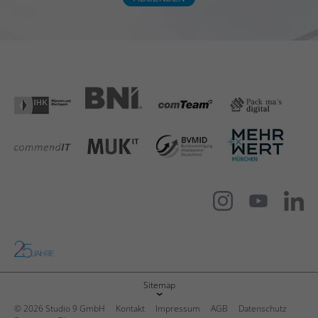
maßgeschneiderte Online-Werbung zu
Zweck
n.n.
ermöglichen.
Name
_li_ses.be66.expires
Name
__hstc
Anbieter
Leadinfo
Anbieter
Hubspot
Laufzeit
Dauerhaft
Laufzeit
180 Tage
Zweck
n.n.
Erfasst statistische Daten zu Website-
Besuchen des Benutzers, wie z. B. die
Anzahl der Besuche, durchschnittliche
Name
snowplowOutQueue_#_post2
Verweildauer auf der Website und welche
Seiten geladen wurden. Der Zweck ist die
Anbieter
Leadinfo
Segmentierung der Benutzer der Website
Zweck
nach Faktoren wie Demografie und
Laufzeit
Dauerhaft
geografische Lage, damit Medien- und
Sitemap
Marketing-Agenturen ihre Zielgruppen
Registriert statistische Daten über das
strukturieren und verstehen können, um
© 2026 Studio 9 GmbH
Kontakt
Impressum
AGB
Datenschutz
Verhalten der Besucher auf der Website.
maßgeschneiderte Online-Werbung zu