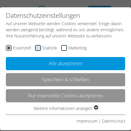
kostenloses
Datenschutzeinstellungen
Erstgespräch
Auf unserer Webseite werden Cookies verwendet. Einige davon
werden zwingend benötigt, während es uns andere ermöglichen,
Ihre Nutzererfahrung auf unserer Webseite zu verbessern.
Essenziell
Statistik
Marketing
Alle akzeptieren
Speichern & schließen
Kontakt
Nur essenzielle Cookies akzeptieren
Weitere Informationen anzeigen
Essenziell
Start
Glossar
Essenzielle Cookies werden für grundlegende Funktionen der
Impressum
|
Datenschutz
Webseite benötigt. Dadurch ist gewährleistet, dass die