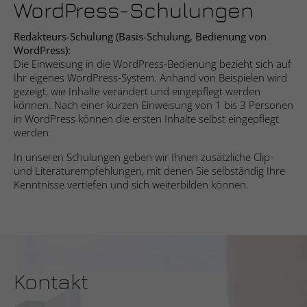
Webseite einwandfrei funktioniert.
WordPress-Schulungen
Cookie-Informationen anzeigen
Name
fe_typo_user
Redakteurs-Schulung (
Basis-Schulung, Bedienung von
WordPress
):
Anbieter
Studio9 GmbH
Die Einweisung in die WordPress-Bedienung bezieht sich auf
Statistik
Ihr eigenes WordPress-System. Anhand von Beispielen wird
Die Statistik-Cookies helfen Webseiten-Besitzern zu
gezeigt, wie Inhalte verändert und eingepflegt werden
Laufzeit
Sitzungsdauer
verstehen, wie unsere Besucher mit Webseiten interagieren,
können. Nach einer kurzen Einweisung von 1 bis 3 Personen
indem Informationen anonym gesammelt und gemeldet
in WordPress können die ersten Inhalte selbst eingepflegt
Cookie zur Speicherung von Website-
werden.
Zweck
werden.
Aktionen bei allen Seitenanfragen.
Cookie-Informationen anzeigen
In unseren Schulungen geben wir Ihnen zusätzliche Clip-
Name
_ga
und Literaturempfehlungen, mit denen Sie selbständig Ihre
Kenntnisse vertiefen und sich weiterbilden können.
Name
cookie_optin
Anbieter
Google Analytics
Marketing
Die Marketing-Cookies werden verwendet, um Besuchern auf
Anbieter
Studio 9 GmbH
Laufzeit
2 Jahre
Webseiten zu folgen. Die Absicht ist, Anzeigen zu zeigen, die
relevant und ansprechend für den einzelnen Benutzer sind
Laufzeit
1 Jahr
Registriert eine eindeutige ID, die
und daher wertvoller für Publisher und werbetreibende
verwendet wird, um statistische Daten
Drittparteien sind.
Zweck
Kontakt
Dieses Cookie wird verwendet, um Ihre
dazu, wie der Besucher die Website nutzt,
Zweck
Cookie-Einstellungen für diese Website zu
zu generieren.
Cookie-Informationen anzeigen
Name
__ptq.gif