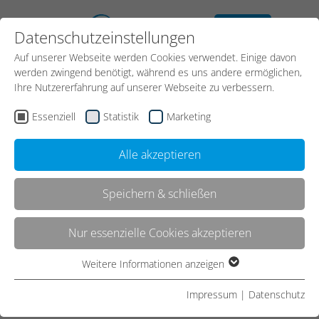
kostenloses
Datenschutzeinstellungen
Erstgespräch
Auf unserer Webseite werden Cookies verwendet. Einige davon
werden zwingend benötigt, während es uns andere ermöglichen,
Ihre Nutzererfahrung auf unserer Webseite zu verbessern.
Essenziell
Statistik
Marketing
Alle akzeptieren
Speichern & schließen
Kontakt
Nur essenzielle Cookies akzeptieren
Weitere Informationen anzeigen
Essenziell
Start
CMS
WordPress
WordPress-Schulungen
Essenzielle Cookies werden für grundlegende Funktionen der
Impressum
|
Datenschutz
Webseite benötigt. Dadurch ist gewährleistet, dass die