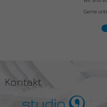
Wir sind v
Gerne unte
Kontakt