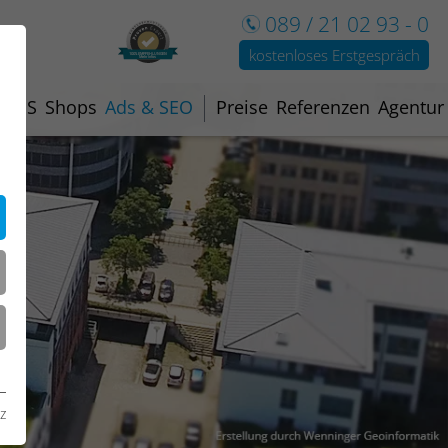
089 / 21 02 93 - 0
kostenloses Erstgespräch
100% EMPFEHLUNGEN
Mehr Infos
CMS
Shops
Ads & SEO
Preise
Referenzen
Agentur
z