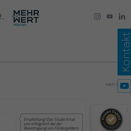
Kontak
Kundenbewertungen und Erfahrungen zu
Studio 9 GmbH – für mehr Budget und Auftritt
100%
SEHR GUT
Empfehlungen auf
nach oben
ProvenExpert.com
4,93 / 5,00
44
55
Bewertungen von 1
Bewertungen auf
anderen Quelle
ProvenExpert.com
Empfehlung! Das Studio 9 hat
Empfehlung! Ein großes
uns erfolgreich bei der
Dankeschön an das Team 
Beantragung von Fördergeldern
Studio 9! Christian hat in 
Blick aufs ProvenExpert-Profil werfen