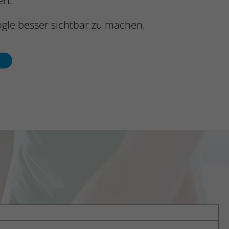
rt.
ogle besser sichtbar zu machen.