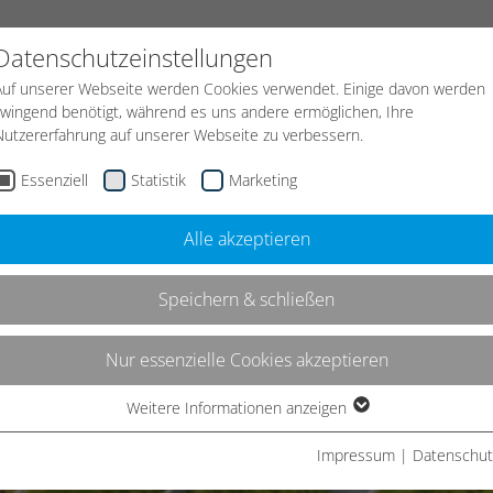
START
KONTAKT
NEWS
JOBS
Datenschutzeinstellungen
Auf unserer Webseite werden Cookies verwendet. Einige davon werden
zwingend benötigt, während es uns andere ermöglichen, Ihre
Leistungen
Strategie
Webdesign
Nutzererfahrung auf unserer Webseite zu verbessern.
Essenziell
Statistik
Marketing
Alle akzeptieren
Speichern & schließen
Nur essenzielle Cookies akzeptieren
Weitere Informationen anzeigen
Essenziell
Essenzielle Cookies werden für grundlegende Funktionen der
Impressum
|
Datenschut
Webseite benötigt. Dadurch ist gewährleistet, dass die Webseite