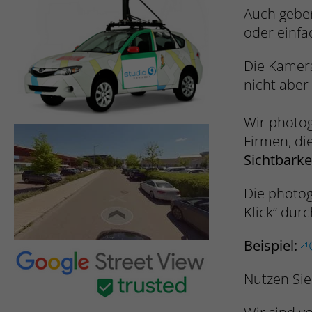
Auch geben
oder einfa
Die Kamera
nicht aber
Wir photog
Firmen, di
Sichtbarke
Die photog
Klick“ dur
Beispiel:
Nutzen Sie