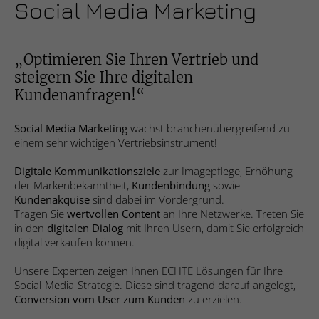
Webseite einwandfrei funktioniert.
Social Media Marketing
Cookie-Informationen anzeigen
Name
fe_typo_user
„Optimieren Sie Ihren Vertrieb und
Anbieter
Studio9 GmbH
Statistik
steigern Sie Ihre digitalen
Die Statistik-Cookies helfen Webseiten-Besitzern zu
Kundenanfragen!“
Laufzeit
Sitzungsdauer
verstehen, wie unsere Besucher mit Webseiten interagieren,
indem Informationen anonym gesammelt und gemeldet
Social Media Marketing
wächst branchenübergreifend zu
Cookie zur Speicherung von Website-
werden.
Zweck
einem sehr wichtigen Vertriebsinstrument!
Aktionen bei allen Seitenanfragen.
Cookie-Informationen anzeigen
Name
_ga
Digitale Kommunikationsziele
zur Imagepflege, Erhöhung
der Markenbekanntheit,
Kundenbindung
sowie
Name
cookie_optin
Anbieter
Google Analytics
Kundenakquise
sind dabei im Vordergrund.
Marketing
Tragen Sie
wertvollen Content
an Ihre Netzwerke. Treten Sie
Die Marketing-Cookies werden verwendet, um Besuchern auf
Anbieter
Studio 9 GmbH
in den
digitalen Dialog
mit Ihren Usern, damit Sie erfolgreich
Laufzeit
2 Jahre
Webseiten zu folgen. Die Absicht ist, Anzeigen zu zeigen, die
digital verkaufen können.
relevant und ansprechend für den einzelnen Benutzer sind
Laufzeit
1 Jahr
Registriert eine eindeutige ID, die
und daher wertvoller für Publisher und werbetreibende
Unsere Experten zeigen Ihnen ECHTE Lösungen für Ihre
verwendet wird, um statistische Daten
Drittparteien sind.
Zweck
Social-Media-Strategie. Diese sind tragend darauf angelegt,
Dieses Cookie wird verwendet, um Ihre
dazu, wie der Besucher die Website nutzt,
Conversion vom User zum Kunden
zu erzielen.
Zweck
Cookie-Einstellungen für diese Website zu
zu generieren.
Cookie-Informationen anzeigen
Name
__ptq.gif