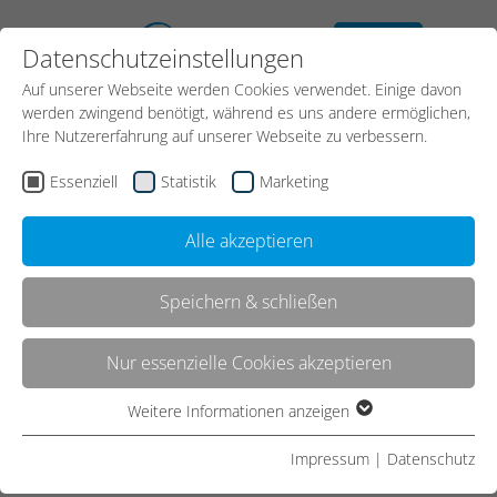
kostenloses
Datenschutzeinstellungen
Erstgespräch
Auf unserer Webseite werden Cookies verwendet. Einige davon
werden zwingend benötigt, während es uns andere ermöglichen,
Ihre Nutzererfahrung auf unserer Webseite zu verbessern.
Essenziell
Statistik
Marketing
Alle akzeptieren
Speichern & schließen
Kontakt
Nur essenzielle Cookies akzeptieren
Weitere Informationen anzeigen
Essenziell
Start
Strategie
Social Media Marketing
Essenzielle Cookies werden für grundlegende Funktionen der
Impressum
|
Datenschutz
Webseite benötigt. Dadurch ist gewährleistet, dass die