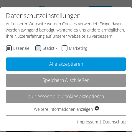
kostenloses
Datenschutzeinstellungen
Erstgespräch
Auf unserer Webseite werden Cookies verwendet. Einige davon
Kontakt
werden zwingend benötigt, während es uns andere ermöglichen,
Ihre Nutzererfahrung auf unserer Webseite zu verbessern.
Essenziell
Statistik
Marketing
Start
Referenzen
Alle akzeptieren
Referenzen
Speichern & schließen
Aktuelles Kundenstatement
Nur essenzielle Cookies akzeptieren
Weitere Informationen anzeigen
Essenziell
Essenzielle Cookies werden für grundlegende Funktionen der
Impressum
|
Datenschutz
Webseite benötigt. Dadurch ist gewährleistet, dass die