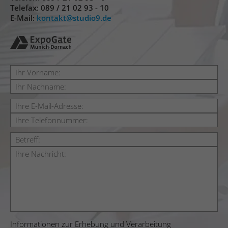
maßgeschneiderte Online-Werbung zu
Zweck
n.n.
Telefax: 089 / 21 02 93 - 10
ermöglichen.
E-Mail:
kontakt
studio9.de
Name
_li_ses.be66.expires
Name
__hstc
Anbieter
Leadinfo
Anbieter
Hubspot
Laufzeit
Dauerhaft
Laufzeit
180 Tage
Zweck
n.n.
Erfasst statistische Daten zu Website-
Besuchen des Benutzers, wie z. B. die
Anzahl der Besuche, durchschnittliche
Name
snowplowOutQueue_#_post2
Verweildauer auf der Website und welche
Seiten geladen wurden. Der Zweck ist die
Anbieter
Leadinfo
Segmentierung der Benutzer der Website
Zweck
nach Faktoren wie Demografie und
Laufzeit
Dauerhaft
geografische Lage, damit Medien- und
Marketing-Agenturen ihre Zielgruppen
Registriert statistische Daten über das
strukturieren und verstehen können, um
Verhalten der Besucher auf der Website.
Informationen zur Erhebung und Verarbeitung
maßgeschneiderte Online-Werbung zu