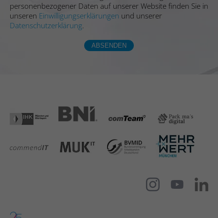
Zweck
personenbezogener Daten auf unserer Website finden Sie in
Wird vom Website-Betreiber für internes
ermöglichen.
unseren
Einwilligungserklärungen
und unserer
Analytics verwendet.
Datenschutzerklärung
.
Name
hubspotutk
ABSENDEN
Name
snowplowOutQueue_#_post2.expires
Anbieter
Hubspot
Anbieter
Leadinfo
Laufzeit
180 Tage
Laufzeit
Dauerhaft
Legt eine eindeutige ID für die Sitzung
Registriert statistische Daten über das
fest. Dadurch kann die Webseite Daten
Zweck
Verhalten der Besucher auf der Website.
über Besucherverhalten für statistische
Zweck
Wird vom Website-Betreiber für internes
Zwecke erhalten.
Analytics verwendet.