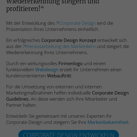
Wiedererkennung steigern und
speichern.
profitieren!“
Anbieter
Hubspot
Name
_ga_#
Name
SgCookieOptin.lastPreferences
Mit der Entwicklung des
Corporate Design
wird die
Laufzeit
Sitzungsdauer
Präsentation Ihres Unternehmens einheitlich.
Anbieter
Google Analytics
Anbieter
Studio 9 GmbH
Sends data to the marketing platform
Ein erfolgreiches
Corporate Design Konzept
entwickelt sich
Laufzeit
2 Jahre
Hubspot about the visitor's device and
aus der
Herausarbeitung des Markenkern
und steigert die
Zweck
Laufzeit
1 Jahr
behaviour. Tracks the visitor across
Wiedererkennung Ihres Unternehmens.
Sammelt Daten dazu, wie oft ein Benutzer
devices and marketing channels.
Dieser Wert speichert Ihre Consent-
Durch ein wirkungsvolles
Firmenlogo
und einem
eine Website besucht hat, sowie Daten für
Zweck
funktionellem
Webdesign
erzielt Ihr Unternehmen einen
Einstellungen. Unter anderem eine zufällig
den ersten und letzten Besuch. Von
kundenorientierten
Webauftritt
.
generierte ID, für die historische
Google Analytics verwendet.
Name
PE_SESSION
Zweck
Speicherung Ihrer vorgenommen
Für die Umsetzung von externen und internen
Einstellungen, falls der Webseiten-
Anbieter
Proven Expert
Marketingmaßnahmen helfen individuelle
Corporate Design
Betreiber dies eingestellt hat.
Name
_gid
Guidelines.
An diese werden sich Ihre Mitarbeiter und
Partner halten.
Laufzeit
Sitzungsdauer
Anbieter
Google Analytics
Entwickeln Sie gemeinsam mit unseren Experten Ihr
Name
__cf_bm
Sammelt Informationen zum
Corporate Design und steigern Sie Ihre
Markenbekanntheit.
Laufzeit
1 Tag
Besucherverhalten auf mehreren
Anbieter
Hubspot
Zweck
Webseiten. Diese Informationen wird auf
CORPORATE DESIGN ENTWICKELN