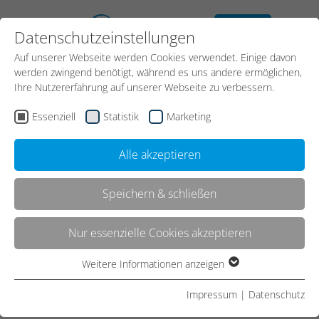
kostenloses
Datenschutzeinstellungen
Erstgespräch
Auf unserer Webseite werden Cookies verwendet. Einige davon
werden zwingend benötigt, während es uns andere ermöglichen,
Ihre Nutzererfahrung auf unserer Webseite zu verbessern.
Essenziell
Statistik
Marketing
Alle akzeptieren
Speichern & schließen
Kontakt
Nur essenzielle Cookies akzeptieren
Weitere Informationen anzeigen
Essenziell
Start
Webdesign
Corporate Design
Essenzielle Cookies werden für grundlegende Funktionen der
Impressum
|
Datenschutz
Webseite benötigt. Dadurch ist gewährleistet, dass die