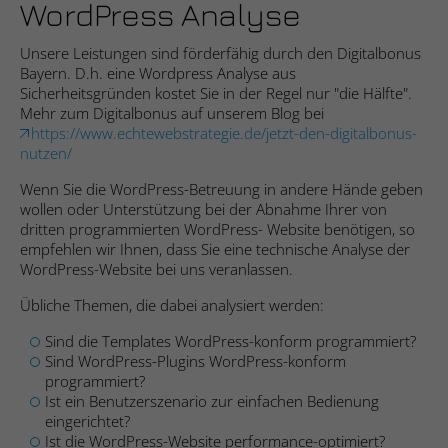
Webseite einwandfrei funktioniert.
WordPress Analyse
Cookie-Informationen anzeigen
Name
fe_typo_user
Unsere Leistungen sind förderfähig durch den Digitalbonus
Bayern. D.h. eine Wordpress Analyse aus
Anbieter
Studio9 GmbH
Sicherheitsgründen kostet Sie in der Regel nur "die Hälfte".
Statistik
Mehr zum Digitalbonus auf unserem Blog bei
Die Statistik-Cookies helfen Webseiten-Besitzern zu
https://www.echtewebstrategie.de/jetzt-den-digitalbonus-
Laufzeit
Sitzungsdauer
verstehen, wie unsere Besucher mit Webseiten interagieren,
nutzen/
indem Informationen anonym gesammelt und gemeldet
Cookie zur Speicherung von Website-
werden.
Wenn Sie die WordPress-Betreuung in andere Hände geben
Zweck
Aktionen bei allen Seitenanfragen.
wollen oder Unterstützung bei der Abnahme Ihrer von
Cookie-Informationen anzeigen
dritten programmierten WordPress- Website benötigen, so
Name
_ga
empfehlen wir Ihnen, dass Sie eine technische Analyse der
WordPress-Website bei uns veranlassen.
Name
cookie_optin
Anbieter
Google Analytics
Marketing
Übliche Themen, die dabei analysiert werden:
Die Marketing-Cookies werden verwendet, um Besuchern auf
Anbieter
Studio 9 GmbH
Laufzeit
2 Jahre
Webseiten zu folgen. Die Absicht ist, Anzeigen zu zeigen, die
Sind die Templates WordPress-konform programmiert?
relevant und ansprechend für den einzelnen Benutzer sind
Sind WordPress-Plugins WordPress-konform
Laufzeit
1 Jahr
Registriert eine eindeutige ID, die
und daher wertvoller für Publisher und werbetreibende
programmiert?
verwendet wird, um statistische Daten
Drittparteien sind.
Zweck
Ist ein Benutzerszenario zur einfachen Bedienung
Dieses Cookie wird verwendet, um Ihre
dazu, wie der Besucher die Website nutzt,
eingerichtet?
Zweck
Cookie-Einstellungen für diese Website zu
zu generieren.
Cookie-Informationen anzeigen
Name
__ptq.gif
Ist die WordPress-Website performance-optimiert?