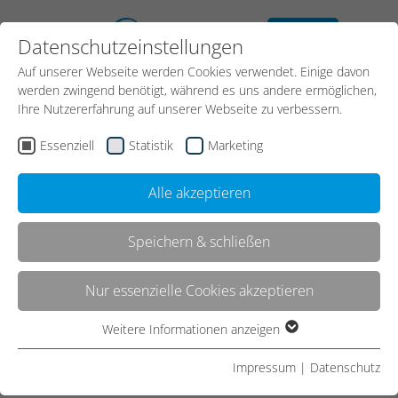
kostenloses
Datenschutzeinstellungen
Erstgespräch
Auf unserer Webseite werden Cookies verwendet. Einige davon
werden zwingend benötigt, während es uns andere ermöglichen,
Ihre Nutzererfahrung auf unserer Webseite zu verbessern.
Essenziell
Statistik
Marketing
Alle akzeptieren
Speichern & schließen
Kontakt
Nur essenzielle Cookies akzeptieren
Weitere Informationen anzeigen
Essenziell
Start
CMS
WordPress
WordPress Analyse
Essenzielle Cookies werden für grundlegende Funktionen der
Impressum
|
Datenschutz
Webseite benötigt. Dadurch ist gewährleistet, dass die