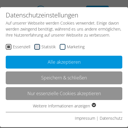
kostenloses
Datenschutzeinstellungen
Erstgespräch
Auf unserer Webseite werden Cookies verwendet. Einige davon
werden zwingend benötigt, während es uns andere ermöglichen,
Ihre Nutzererfahrung auf unserer Webseite zu verbessern.
Essenziell
Statistik
Marketing
Alle akzeptieren
Speichern & schließen
Kontakt
Nur essenzielle Cookies akzeptieren
Weitere Informationen anzeigen
Essenziell
Start
Kontakt
Essenzielle Cookies werden für grundlegende Funktionen der
Impressum
|
Datenschutz
Webseite benötigt. Dadurch ist gewährleistet, dass die