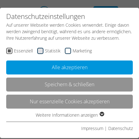
kostenloses
Datenschutzeinstellungen
Erstgespräch
Auf unserer Webseite werden Cookies verwendet. Einige davon
werden zwingend benötigt, während es uns andere ermöglichen,
Ihre Nutzererfahrung auf unserer Webseite zu verbessern.
Essenziell
Statistik
Marketing
Alle akzeptieren
Speichern & schließen
Kontakt
Nur essenzielle Cookies akzeptieren
Weitere Informationen anzeigen
Essenziell
Start
CMS
WordPress
Entwicklung von WordPress-Plugins
Essenzielle Cookies werden für grundlegende Funktionen der
Impressum
|
Datenschutz
Webseite benötigt. Dadurch ist gewährleistet, dass die