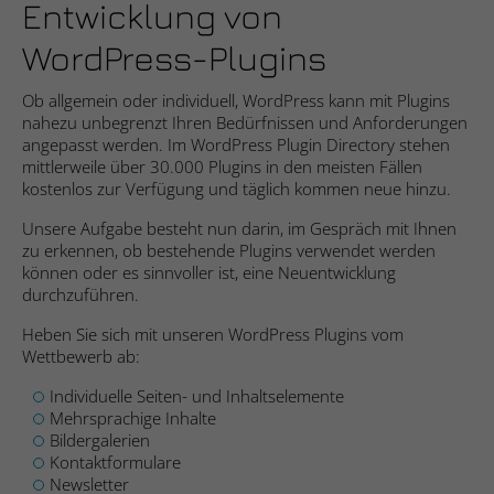
Webseite einwandfrei funktioniert.
Entwicklung von
WordPress-Plugins
Cookie-Informationen anzeigen
Name
fe_typo_user
Ob allgemein oder individuell, WordPress kann mit Plugins
Anbieter
Studio9 GmbH
Statistik
nahezu unbegrenzt Ihren Bedürfnissen und Anforderungen
Die Statistik-Cookies helfen Webseiten-Besitzern zu
angepasst werden. Im WordPress Plugin Directory stehen
Laufzeit
Sitzungsdauer
verstehen, wie unsere Besucher mit Webseiten interagieren,
mittlerweile über 30.000 Plugins in den meisten Fällen
indem Informationen anonym gesammelt und gemeldet
kostenlos zur Verfügung und täglich kommen neue hinzu.
Cookie zur Speicherung von Website-
werden.
Zweck
Aktionen bei allen Seitenanfragen.
Unsere Aufgabe besteht nun darin, im Gespräch mit Ihnen
zu erkennen, ob bestehende Plugins verwendet werden
Cookie-Informationen anzeigen
Name
_ga
können oder es sinnvoller ist, eine Neuentwicklung
durchzuführen.
Name
cookie_optin
Anbieter
Google Analytics
Marketing
Heben Sie sich mit unseren WordPress Plugins vom
Die Marketing-Cookies werden verwendet, um Besuchern auf
Anbieter
Studio 9 GmbH
Laufzeit
2 Jahre
Wettbewerb ab:
Webseiten zu folgen. Die Absicht ist, Anzeigen zu zeigen, die
relevant und ansprechend für den einzelnen Benutzer sind
Individuelle Seiten- und Inhaltselemente
Laufzeit
1 Jahr
Registriert eine eindeutige ID, die
und daher wertvoller für Publisher und werbetreibende
Mehrsprachige Inhalte
verwendet wird, um statistische Daten
Drittparteien sind.
Zweck
Bildergalerien
Dieses Cookie wird verwendet, um Ihre
dazu, wie der Besucher die Website nutzt,
Kontaktformulare
Zweck
Cookie-Einstellungen für diese Website zu
zu generieren.
Cookie-Informationen anzeigen
Name
__ptq.gif
Newsletter