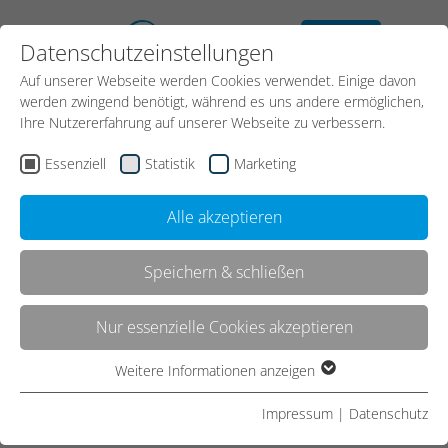
kostenloses
Datenschutzeinstellungen
Erstgespräch
Auf unserer Webseite werden Cookies verwendet. Einige davon
werden zwingend benötigt, während es uns andere ermöglichen,
Ihre Nutzererfahrung auf unserer Webseite zu verbessern.
Essenziell
Statistik
Marketing
Alle akzeptieren
Speichern & schließen
Kontakt
Nur essenzielle Cookies akzeptieren
Weitere Informationen anzeigen
Essenziell
Start
Webdesign
Essenzielle Cookies werden für grundlegende Funktionen der
Impressum
|
Datenschutz
Webseite benötigt. Dadurch ist gewährleistet, dass die