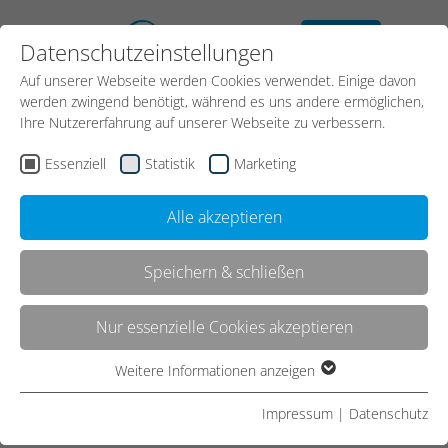
kostenloses
Datenschutzeinstellungen
Erstgespräch
Auf unserer Webseite werden Cookies verwendet. Einige davon
werden zwingend benötigt, während es uns andere ermöglichen,
Ihre Nutzererfahrung auf unserer Webseite zu verbessern.
Essenziell
Statistik
Marketing
Alle akzeptieren
Speichern & schließen
Kontakt
Nur essenzielle Cookies akzeptieren
Weitere Informationen anzeigen
Essenziell
Start
Agentur
Über Uns
Essenzielle Cookies werden für grundlegende Funktionen der
Impressum
|
Datenschutz
Webseite benötigt. Dadurch ist gewährleistet, dass die