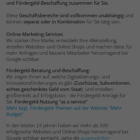
speichern.
und Fördergeld-Beschaffung zusammen für Sie.
Anbieter
Hubspot
Diese
Geschäftsbereiche sind vollkommen unabhängig
und
Name
_ga_#
können
separat oder in Kombination
für Sie tätig sein.
Name
SgCookieOptin.lastPreferences
Laufzeit
Sitzungsdauer
Anbieter
Google Analytics
Online-Marketing-Services
:
Anbieter
Studio 9 GmbH
Sends data to the marketing platform
Wir stärken Ihre Marke, entwickeln Ihre Alleinstellung,
Laufzeit
2 Jahre
Hubspot about the visitor's device and
erstellen Websites- und Online-Shops und machen diese für
Zweck
Laufzeit
1 Jahr
behaviour. Tracks the visitor across
mehr Anfragen und bessere Mitarbeiter hervorragend bei
Sammelt Daten dazu, wie oft ein Benutzer
devices and marketing channels.
Google sichtbar.
Dieser Wert speichert Ihre Consent-
eine Website besucht hat, sowie Daten für
Zweck
Fördergeld-Beratung und-Beschaffung:
Einstellungen. Unter anderem eine zufällig
den ersten und letzten Besuch. Von
Wir zeigen Ihnen auf, welche Digitalisierungs- und
generierte ID, für die historische
Google Analytics verwendet.
Name
PE_SESSION
Zweck
Innovationsförderunges es gibt (
Zuschüsse, Subventionen,
Speicherung Ihrer vorgenommen
echtes geschenktes Geld vom Staat
) und erstellen -
Einstellungen, falls der Webseiten-
Anbieter
Proven Expert
größtenteils auf Erfolgsbasis - die Fördergeld-Anträge für
Betreiber dies eingestellt hat.
Name
_gid
Sie.
Fördergeld-Nutzung "as a service"
Mehr bzgl. Fördergeld-Themen auf der Website "Mehr
Laufzeit
Sitzungsdauer
Budget"
Anbieter
Google Analytics
Name
__cf_bm
Sammelt Informationen zum
In den letzten 24 Jahren haben wir mehr als 500
Laufzeit
1 Tag
Besucherverhalten auf mehreren
erfolgreiche Websites und Online-Shops hervorragend bei
Anbieter
Hubspot
Zweck
Webseiten. Diese Informationen wird auf
Google sichtbar gemacht, siehe die
ausgewählten