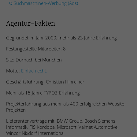
maßgeschneiderte Online-Werbung zu
Laufzeit
Dauerhaft
Suchmaschinen-Werbung (Ads)
ermöglichen.
Name
PE_PRO_SEAL_CACHE
Zweck
n.n.
Agentur-Fakten
Anbieter
Proven Expert
Name
__hssrc
Name
_li_id.be66.expires
Gegründet im Jahr 2000, mehr als 23 Jahre Erfahrung
Laufzeit
Sitzungsdauer
Anbieter
Hubspot
Festangestellte Mitarbeiter: 8
Anbieter
Leadinfo
Cookie zur Einbindung von
Laufzeit
Sitzungsdauer
Sitz: Dornach bei München
Zweck
Kundenrezensionen von
Laufzeit
Dauerhaft
Bewertungsseiten Dritter auf der Website.
Motto:
Einfach echt.
Erfasst statistische Daten zu Website-
Besuchen des Benutzers, wie z. B. die
Zweck
n.n.
Geschäftsführung: Christian Hinreiner
Anzahl der Besuche, durchschnittliche
Verweildauer auf der Website und welche
Mehr als 15 Jahre TYPO3-Erfahrung
Seiten geladen wurden. Der Zweck ist die
Name
_li_ses.be66
Projekterfahrung aus mehr als 400 erfolgreichen Website-
Segmentierung der Benutzer der Website
Zweck
Projekten
nach Faktoren wie Demografie und
Anbieter
Leadinfo
geografische Lage, damit Medien- und
Lieferantenverträge mit: BMW Group, Bosch Siemens
Marketing-Agenturen ihre Zielgruppen
Laufzeit
Dauerhaft
Informatik, FIS Kordoba, Microsoft, Valmet Automotive,
strukturieren und verstehen können, um
Wincor Nixdorf International