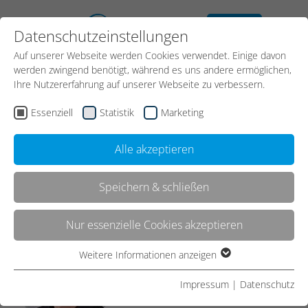
kostenloses
Datenschutzeinstellungen
Erstgespräch
Auf unserer Webseite werden Cookies verwendet. Einige davon
Kontakt
werden zwingend benötigt, während es uns andere ermöglichen,
Ihre Nutzererfahrung auf unserer Webseite zu verbessern.
Essenziell
Statistik
Marketing
Start
News
Alle akzeptieren
Alle News
Speichern & schließen
Nur essenzielle Cookies akzeptieren
Weitere Informationen anzeigen
Essenziell
Essenzielle Cookies werden für grundlegende Funktionen der
Impressum
|
Datenschutz
Webseite benötigt. Dadurch ist gewährleistet, dass die