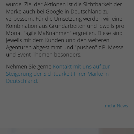
Webseite einwandfrei funktioniert.
wurde. Ziel der Aktionen ist die Sichtbarkeit der
Marke auch bei Google in Deutschland zu
Cookie-Informationen anzeigen
Name
fe_typo_user
verbessern. Für die Umsetzung werden wir eine
Kombination aus Grundarbeiten und jeweils pro
Anbieter
Studio9 GmbH
Statistik
Monat "agile Maßnahmen" ergreifen. Diese sind
Die Statistik-Cookies helfen Webseiten-Besitzern zu
jeweils mit dem Kunden und den weiteren
Laufzeit
Sitzungsdauer
verstehen, wie unsere Besucher mit Webseiten interagieren,
Agenturen abgestimmt und "pushen" z.B. Messe-
indem Informationen anonym gesammelt und gemeldet
und Event-Themen besonders.
Cookie zur Speicherung von Website-
werden.
Zweck
Aktionen bei allen Seitenanfragen.
Nehmen Sie gerne
Kontakt mit uns auf zur
Cookie-Informationen anzeigen
Name
_ga
Steigerung der Sichtbarkeit Ihrer Marke in
Deutschland
.
Name
cookie_optin
Anbieter
Google Analytics
Marketing
Die Marketing-Cookies werden verwendet, um Besuchern auf
Anbieter
Studio 9 GmbH
Laufzeit
2 Jahre
Webseiten zu folgen. Die Absicht ist, Anzeigen zu zeigen, die
relevant und ansprechend für den einzelnen Benutzer sind
mehr News
Laufzeit
1 Jahr
Registriert eine eindeutige ID, die
und daher wertvoller für Publisher und werbetreibende
verwendet wird, um statistische Daten
Drittparteien sind.
Zweck
Dieses Cookie wird verwendet, um Ihre
dazu, wie der Besucher die Website nutzt,
Zweck
Cookie-Einstellungen für diese Website zu
zu generieren.
Cookie-Informationen anzeigen
Name
__ptq.gif