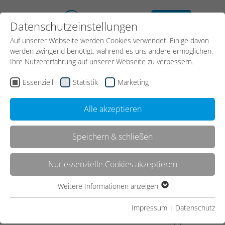
kostenloses
Datenschutzeinstellungen
Erstgespräch
Auf unserer Webseite werden Cookies verwendet. Einige davon
Kontakt
werden zwingend benötigt, während es uns andere ermöglichen,
Ihre Nutzererfahrung auf unserer Webseite zu verbessern.
Essenziell
Statistik
Marketing
Start
News
Meldung
Alle akzeptieren
Speichern & schließen
Erfolgreiches SEO und SEA
führt zu Etatverdoppelung
Nur essenzielle Cookies akzeptieren
Für einen international tätigen Konzern im
Weitere Informationen anzeigen
Essenziell
Klimatechnik-Bereich machen wir seit Jahren so
Essenzielle Cookies werden für grundlegende Funktionen der
erfolgreiches SEO und SEA, dass jetzt der Etat für
Impressum
|
Datenschutz
Webseite benötigt. Dadurch ist gewährleistet, dass die
diese SEO- und SEA-Maßnahmen verdoppelt