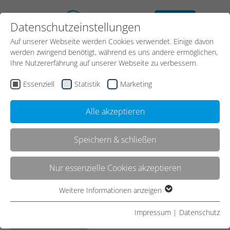
kostenloses
Datenschutzeinstellungen
Erstgespräch
Auf unserer Webseite werden Cookies verwendet. Einige davon
Kontakt
werden zwingend benötigt, während es uns andere ermöglichen,
Ihre Nutzererfahrung auf unserer Webseite zu verbessern.
Essenziell
Statistik
Marketing
Start
News
Meldung
Alle akzeptieren
Speichern & schließen
Personalvermittler-
Netzwerk Senator
Nur essenzielle Cookies akzeptieren
Weitere Informationen anzeigen
Essenziell
Essenzielle Cookies werden für grundlegende Funktionen der
Impressum
|
Datenschutz
Webseite benötigt. Dadurch ist gewährleistet, dass die