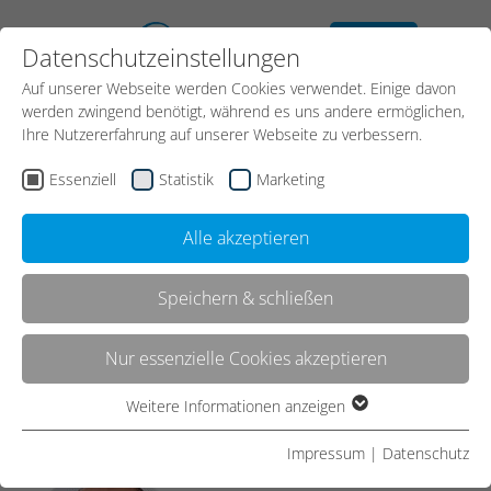
kostenloses
Datenschutzeinstellungen
Erstgespräch
Auf unserer Webseite werden Cookies verwendet. Einige davon
Kontakt
werden zwingend benötigt, während es uns andere ermöglichen,
Ihre Nutzererfahrung auf unserer Webseite zu verbessern.
Essenziell
Statistik
Marketing
Start
News
Meldung
Alle akzeptieren
Speichern & schließen
Webinar: Update
Digitalisierungs-
Nur essenzielle Cookies akzeptieren
Förderungen-Was es Neues
Weitere Informationen anzeigen
Essenziell
gibt
Essenzielle Cookies werden für grundlegende Funktionen der
Impressum
|
Datenschutz
Webseite benötigt. Dadurch ist gewährleistet, dass die