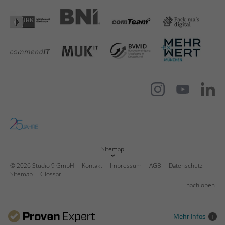
Sitemap
© 2026 Studio 9 GmbH
Kontakt
Impressum
AGB
Datenschutz
Sitemap
Glossar
nach oben
Kundenbewertungen und Erfahrungen zu
Studio 9 GmbH – für mehr Budget und Auftritt
SEHR GUT
Mehr Infos
100%