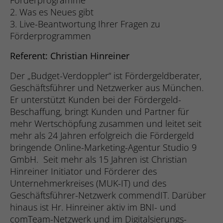
Förderprogramme
Registriert eine eindeutige ID, die
der Webseite verwendet, um die Relevanz
2. Was es Neues gibt
Laufzeit
1 Tag
verwendet wird, um statistische Daten
der Werbung zu optimieren.
Zweck
3. Live-Beantwortung Ihrer Fragen zu
dazu, wie der Besucher die Website nutzt,
Förderprogrammen
Cookie zur unterscheidung zwischen
zu generieren.
Menschen und Bots. Dies ist vorteilhaft
Name
__hssc
Zweck
Referent: Christian Hinreiner
für die Website, um gültige Berichte über
die Nutzung Ihrer Website zu erstellen.
Name
_gat
Anbieter
Hubspot
Der „Budget-Verdoppler“ ist Fördergeldberater,
Geschäftsführer und Netzwerker aus München.
Anbieter
Goolge Analytis
Laufzeit
1 Tag
Er unterstützt Kunden bei der Fördergeld-
Name
_cfuvid
Beschaffung, bringt Kunden und Partner für
Laufzeit
1 Tag
Erfasst statistische Daten zu Website-
mehr Wertschöpfung zusammen und leitet seit
Anbieter
Hubspot
Besuchen des Benutzers, wie z. B. die
mehr als 24 Jahren erfolgreich die Fördergeld
Wird von Google Analytics verwendet, um
Anzahl der Besuche, durchschnittliche
Zweck
bringende Online-Marketing-Agentur Studio 9
Laufzeit
Sitzungsdauer
die Anforderungsrate einzuschränken.
Verweildauer auf der Website und welche
GmbH. Seit mehr als 15 Jahren ist Christian
Seiten geladen wurden. Der Zweck ist die
Cookie als Teil der Dienste von Cloudflare
Hinreiner Initiator und Förderer des
Segmentierung der Benutzer der Website
Zweck
- einschließlich Lastverteilung,
Unternehmerkreises (MUK-IT) und des
Name
_li_id.be66
nach Faktoren wie Demografie und
Zweck
Bereitstellung von Website-Inhalten und
geografische Lage, damit Medien- und
Geschäftsführer-Netzwerk commendIT. Darüber
Bereitstellung einer DNS-Verbindung für
Marketing-Agenturen ihre Zielgruppen
Anbieter
Leadinfo
hinaus ist Hr. Hinreiner aktiv im BNI- und
Website-Betreiber.
strukturieren und verstehen können, um
comTeam-Netzwerk und im Digitalsierungs-