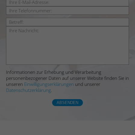
Zweck
Wird vom Website-Betreiber für internes
ermöglichen.
Analytics verwendet.
Name
hubspotutk
Name
snowplowOutQueue_#_post2.expires
Anbieter
Hubspot
Anbieter
Leadinfo
Laufzeit
180 Tage
Laufzeit
Dauerhaft
Legt eine eindeutige ID für die Sitzung
Registriert statistische Daten über das
Informationen zur Erhebung und Verarbeitung
fest. Dadurch kann die Webseite Daten
Zweck
personenbezogener Daten auf unserer Website finden Sie in
Verhalten der Besucher auf der Website.
über Besucherverhalten für statistische
Zweck
unseren
Einwilligungserklärungen
und unserer
Wird vom Website-Betreiber für internes
Zwecke erhalten.
Datenschutzerklärung
.
Analytics verwendet.
ABSENDEN