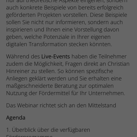
nur auf theoretische Aspekte eingehen, sondern
speichern.
auch konkrete Beispiele von bereits erfolgreich
Anbieter
Hubspot
geförderten Projekten vorstellen. Diese Beispiele
Name
_ga_#
sollen Sie nicht nur informieren, sondern auch
Name
SgCookieOptin.lastPreferences
Laufzeit
Sitzungsdauer
inspirieren und Ihnen eine Vorstellung davon
Anbieter
Google Analytics
Anbieter
Studio 9 GmbH
geben, welche Potenziale in Ihrer eigenen
Sends data to the marketing platform
Laufzeit
2 Jahre
digitalen Transformation stecken könnten.
Hubspot about the visitor's device and
Zweck
Laufzeit
1 Jahr
behaviour. Tracks the visitor across
Während des
Live-Events
haben die Teilnehmer
Sammelt Daten dazu, wie oft ein Benutzer
devices and marketing channels.
Dieser Wert speichert Ihre Consent-
zudem die Möglichkeit, Fragen direkt an Christian
eine Website besucht hat, sowie Daten für
Zweck
Einstellungen. Unter anderem eine zufällig
Hinreiner zu stellen. So können spezifische
den ersten und letzten Besuch. Von
generierte ID, für die historische
Google Analytics verwendet.
Anliegen geklärt werden und Sie erhalten eine
Name
PE_SESSION
Zweck
Speicherung Ihrer vorgenommen
maßgeschneiderte Beratung zur optimalen
Einstellungen, falls der Webseiten-
Anbieter
Proven Expert
Nutzung der Fördermittel für Ihr Unternehmen.
Betreiber dies eingestellt hat.
Name
_gid
Das Webinar richtet sich an den Mittelstand
Laufzeit
Sitzungsdauer
Anbieter
Google Analytics
Agenda
Name
__cf_bm
Sammelt Informationen zum
Laufzeit
1 Tag
Besucherverhalten auf mehreren
1. Überblick über die verfügbaren
Anbieter
Hubspot
Zweck
Webseiten. Diese Informationen wird auf