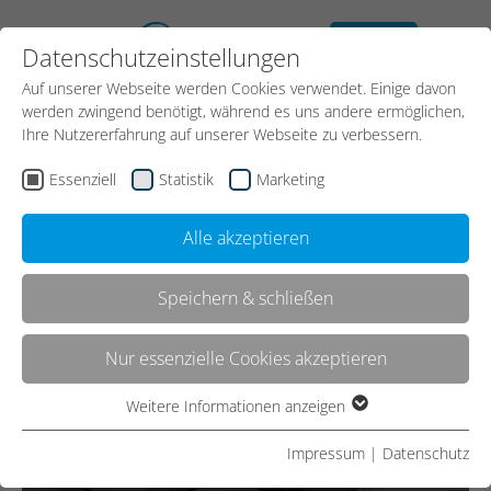
kostenloses
Datenschutzeinstellungen
Erstgespräch
Auf unserer Webseite werden Cookies verwendet. Einige davon
Kontakt
werden zwingend benötigt, während es uns andere ermöglichen,
Ihre Nutzererfahrung auf unserer Webseite zu verbessern.
Essenziell
Statistik
Marketing
Start
Referenzen
Referenz
Alle akzeptieren
Speichern & schließen
HAIMER
Nur essenzielle Cookies akzeptieren
Anwendungzentrum 360 /
Weitere Informationen anzeigen
Essenziell
Digitaler Showroom
Essenzielle Cookies werden für grundlegende Funktionen der
Impressum
|
Datenschutz
Webseite benötigt. Dadurch ist gewährleistet, dass die