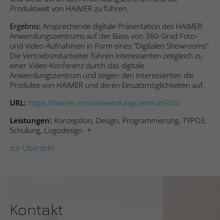
speichern.
Produktwelt von HAIMER zu führen.
Anbieter
Hubspot
Name
_ga_#
Ergebnis:
Ansprechende digitale Präsentation des HAIMER
Name
SgCookieOptin.lastPreferences
Anwendungszentrums auf der Basis von 360-Grad Foto-
Laufzeit
Sitzungsdauer
und Video-Aufnahmen in Form eines "Digitalen Showrooms"
Anbieter
Google Analytics
Die Vertriebsmitarbeiter führen Interessenten zeitgleich zu
Anbieter
Studio 9 GmbH
Sends data to the marketing platform
einer Video-Konferenz durch das digitale
Laufzeit
2 Jahre
Hubspot about the visitor's device and
Anwendungszentrum und zeigen den Interessenten die
Zweck
Laufzeit
1 Jahr
behaviour. Tracks the visitor across
Produkte von HAIMER und deren Einsatzmöglichkeiten auf.
Sammelt Daten dazu, wie oft ein Benutzer
devices and marketing channels.
Dieser Wert speichert Ihre Consent-
eine Website besucht hat, sowie Daten für
URL
https://haimer.com/anwendungszentrum360/
Zweck
Einstellungen. Unter anderem eine zufällig
den ersten und letzten Besuch. Von
Leistungen
Konzeption
Design
Programmierung
TYPO3
generierte ID, für die historische
Google Analytics verwendet.
Name
PE_SESSION
Zweck
Schulung
Logodesign
Speicherung Ihrer vorgenommen
Einstellungen, falls der Webseiten-
zur Übersicht
Anbieter
Proven Expert
Betreiber dies eingestellt hat.
Name
_gid
Laufzeit
Sitzungsdauer
Anbieter
Google Analytics
Name
__cf_bm
Sammelt Informationen zum
Laufzeit
1 Tag
Besucherverhalten auf mehreren
Kontakt
Anbieter
Hubspot
Zweck
Webseiten. Diese Informationen wird auf