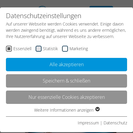
kostenloses
Datenschutzeinstellungen
Erstgespräch
Auf unserer Webseite werden Cookies verwendet. Einige davon
Kontakt
werden zwingend benötigt, während es uns andere ermöglichen,
Ihre Nutzererfahrung auf unserer Webseite zu verbessern.
Essenziell
Statistik
Marketing
Start
Referenzen
Referenz
Alle akzeptieren
Speichern & schließen
Recruiting - staatlich
Nur essenzielle Cookies akzeptieren
gefördert
Weitere Informationen anzeigen
Essenziell
Essenzielle Cookies werden für grundlegende Funktionen der
Impressum
|
Datenschutz
Webseite benötigt. Dadurch ist gewährleistet, dass die