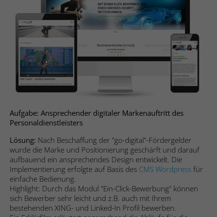
Webseite einwandfrei funktioniert.
Cookie-Informationen anzeigen
Name
fe_typo_user
Anbieter
Studio9 GmbH
Statistik
Die Statistik-Cookies helfen Webseiten-Besitzern zu
Laufzeit
Sitzungsdauer
verstehen, wie unsere Besucher mit Webseiten interagieren,
indem Informationen anonym gesammelt und gemeldet
Cookie zur Speicherung von Website-
werden.
Zweck
Aktionen bei allen Seitenanfragen.
Cookie-Informationen anzeigen
Name
_ga
Aufgabe: Ansprechender digitaler Markenauftritt des
Personaldienstleisters
Name
cookie_optin
Anbieter
Google Analytics
Marketing
Lösung:
Nach Beschaffung der "go-digital"-Fördergelder
Die Marketing-Cookies werden verwendet, um Besuchern auf
wurde die Marke und Positionierung geschärft und darauf
Anbieter
Studio 9 GmbH
Laufzeit
2 Jahre
aufbauend ein ansprechendes Design entwickelt. Die
Webseiten zu folgen. Die Absicht ist, Anzeigen zu zeigen, die
Implementierung erfolgte auf Basis des
CMS Wordpress
für
relevant und ansprechend für den einzelnen Benutzer sind
Laufzeit
1 Jahr
Registriert eine eindeutige ID, die
einfache Bedienung.
und daher wertvoller für Publisher und werbetreibende
verwendet wird, um statistische Daten
Highlight: Durch das Modul "Ein-Click-Bewerbung" können
Drittparteien sind.
Zweck
Dieses Cookie wird verwendet, um Ihre
sich Bewerber sehr leicht und z.B. auch mit Ihrem
dazu, wie der Besucher die Website nutzt,
Zweck
Cookie-Einstellungen für diese Website zu
bestehenden XING- und Linked-In Profil bewerben.
zu generieren.
Cookie-Informationen anzeigen
Name
__ptq.gif