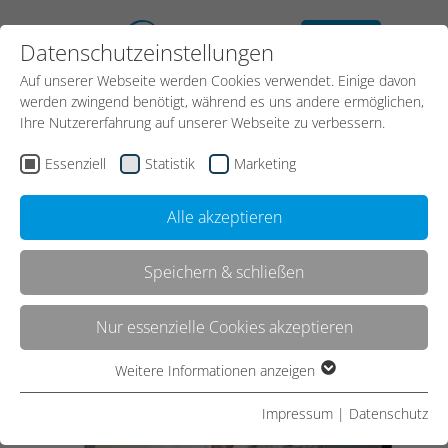
kostenloses
Datenschutzeinstellungen
Erstgespräch
Auf unserer Webseite werden Cookies verwendet. Einige davon
Kontakt
werden zwingend benötigt, während es uns andere ermöglichen,
Ihre Nutzererfahrung auf unserer Webseite zu verbessern.
Essenziell
Statistik
Marketing
Start
Referenzen
Referenz
Alle akzeptieren
Speichern & schließen
Websiterelaunch Aqua
Nur essenzielle Cookies akzeptieren
Concept
Weitere Informationen anzeigen
Essenziell
Essenzielle Cookies werden für grundlegende Funktionen der
Impressum
|
Datenschutz
Webseite benötigt. Dadurch ist gewährleistet, dass die