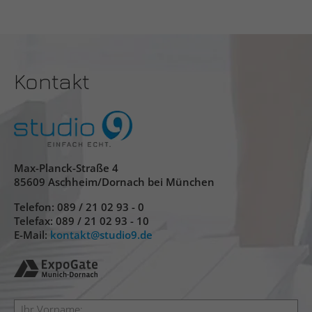
Legt eine eindeutige ID für die Sitzung fe
Name
snowplowOutQueue_#_post2.expires
Dadurch kann die Webseite Daten über
Zweck
Besucherverhalten für statistische Zwec
Anbieter
Leadinfo
erhalten.
Kontakt
Laufzeit
Dauerhaft
Registriert statistische Daten über das V
der Besucher auf der Website. Wird vom
Zweck
Website-Betreiber für internes Analytics
verwendet.
Max-Planck-Straße 4
85609 Aschheim/Dornach bei München
Telefon:
089 / 21 02 93 - 0
Telefax: 089 / 21 02 93 - 10
E-Mail:
kontakt
studio9.de