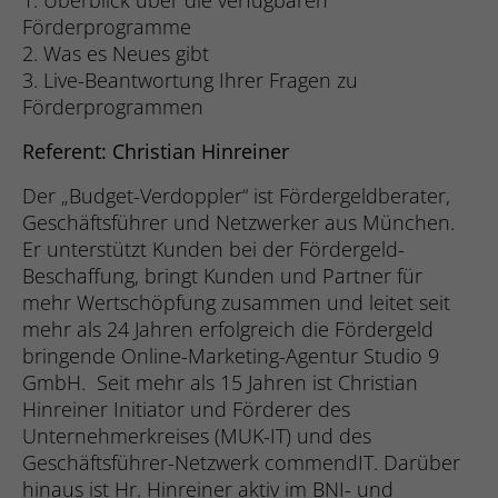
1. Überblick über die verfügbaren
Besucher die Website nutzt, zu generier
Förderprogramme
Cookie zur unterscheidung zwischen M
Name
__hssc
2. Was es Neues gibt
und Bots. Dies ist vorteilhaft für die Web
Zweck
3. Live-Beantwortung Ihrer Fragen zu
gültige Berichte über die Nutzung Ihrer 
Name
_gat
Anbieter
Hubspot
zu erstellen.
Förderprogrammen
Anbieter
Goolge Analytis
Laufzeit
1 Tag
Referent: Christian Hinreiner
Name
_cfuvid
Laufzeit
1 Tag
Erfasst statistische Daten zu Website-
Der „Budget-Verdoppler“ ist Fördergeldberater,
des Benutzers, wie z. B. die Anzahl der 
Geschäftsführer und Netzwerker aus München.
Anbieter
Hubspot
Wird von Google Analytics verwendet, um
durchschnittliche Verweildauer auf der 
Er unterstützt Kunden bei der Fördergeld-
Zweck
Anforderungsrate einzuschränken.
und welche Seiten geladen wurden. Der
Beschaffung, bringt Kunden und Partner für
Laufzeit
Sitzungsdauer
ist die Segmentierung der Benutzer der
Zweck
mehr Wertschöpfung zusammen und leitet seit
nach Faktoren wie Demografie und geogr
mehr als 24 Jahren erfolgreich die Fördergeld
Cookie als Teil der Dienste von Cloudflar
Name
_li_id.be66
Lage, damit Medien- und Marketing-Age
einschließlich Lastverteilung, Bereitstell
bringende Online-Marketing-Agentur Studio 9
ihre Zielgruppen strukturieren und vers
Zweck
Website-Inhalten und Bereitstellung ein
GmbH. Seit mehr als 15 Jahren ist Christian
Anbieter
Leadinfo
können, um maßgeschneiderte Online-
Verbindung für Website-Betreiber.
Hinreiner Initiator und Förderer des
zu ermöglichen.
Unternehmerkreises (MUK-IT) und des
Laufzeit
Dauerhaft
Geschäftsführer-Netzwerk commendIT. Darüber
Name
PE_PRO_SEAL_CACHE
Zweck
Name
n.n.
__hssrc
hinaus ist Hr. Hinreiner aktiv im BNI- und