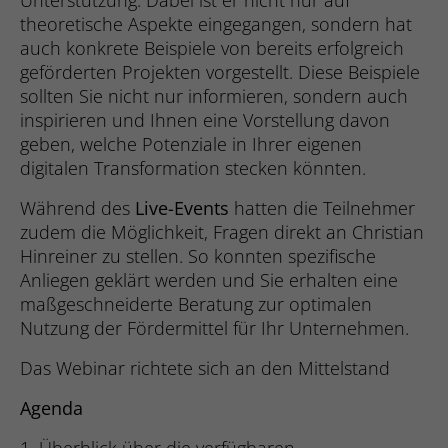
Unterstützung. Dabei ist er nicht nur auf
Name
_ga_#
theoretische Aspekte eingegangen, sondern hat
Laufzeit
Sitzungsdauer
auch konkrete Beispiele von bereits erfolgreich
Name
SgCookieOptin.lastPreferences
Anbieter
Google Analytics
geförderten Projekten vorgestellt. Diese Beispiele
Sends data to the marketing platform H
Anbieter
Studio 9 GmbH
sollten Sie nicht nur informieren, sondern auch
Laufzeit
2 Jahre
about the visitor's device and behaviour.
Zweck
inspirieren und Ihnen eine Vorstellung davon
the visitor across devices and marketing
Laufzeit
1 Jahr
geben, welche Potenziale in Ihrer eigenen
Sammelt Daten dazu, wie oft ein Benutze
channels.
Website besucht hat, sowie Daten für d
digitalen Transformation stecken könnten.
Zweck
Dieser Wert speichert Ihre Consent-
ersten und letzten Besuch. Von Google A
Einstellungen. Unter anderem eine zufäll
Während des
Live-Events
hatten die Teilnehmer
verwendet.
Name
PE_SESSION
Zweck
generierte ID, für die historische Speich
zudem die Möglichkeit, Fragen direkt an Christian
Ihrer vorgenommen Einstellungen, falls d
Hinreiner zu stellen. So konnten spezifische
Anbieter
Proven Expert
Webseiten-Betreiber dies eingestellt hat
Name
_gid
Anliegen geklärt werden und Sie erhalten eine
maßgeschneiderte Beratung zur optimalen
Laufzeit
Sitzungsdauer
Anbieter
Google Analytics
Nutzung der Fördermittel für Ihr Unternehmen.
Name
__cf_bm
Sammelt Informationen zum Besucherve
Das Webinar richtete sich an den Mittelstand
Laufzeit
1 Tag
auf mehreren Webseiten. Diese Informa
Zweck
Anbieter
Hubspot
wird auf der Webseite verwendet, um di
Agenda
Registriert eine eindeutige ID, die verwe
Relevanz der Werbung zu optimieren.
Laufzeit
1 Tag
Zweck
wird, um statistische Daten dazu, wie de