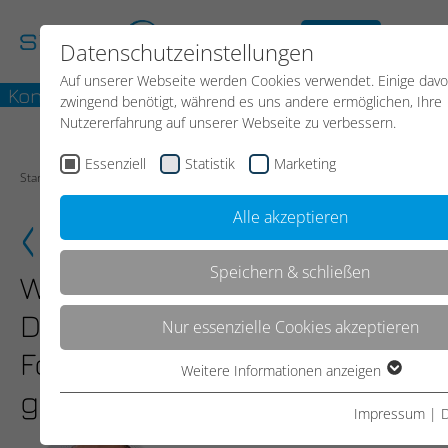
kostenloses
Datenschutzeinstellungen
Erstgespräch
Auf unserer Webseite werden Cookies verwendet. Einige dav
Kontakt
zwingend benötigt, während es uns andere ermöglichen, Ihre
Nutzererfahrung auf unserer Webseite zu verbessern.
Essenziell
Statistik
Marketing
Start
News
Meldung
Alle akzeptieren
Speichern & schließen
Webinar: Update
Digitalisierungs-
Nur essenzielle Cookies akzeptieren
Förderungen-Was es Neues
Weitere Informationen anzeigen
Essenziell
gibt
Essenzielle Cookies werden für grundlegende Funktionen de
Impressum
|
Webseite benötigt. Dadurch ist gewährleistet, dass die Web