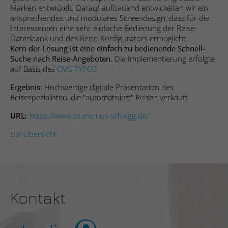
speichern.
Marken entwickelt. Darauf aufbauend entwickelten wir ein
Anbieter
Hubspot
ansprechendes und modulares Screendesign, dass für die
Name
_ga_#
Interessenten eine sehr einfache Bedienung der Reise-
Name
SgCookieOptin.lastPreferences
Datenbank und des Reise-Konfigurators ermöglicht.
Laufzeit
Sitzungsdauer
Kern der Lösung ist eine einfach zu bedienende Schnell-
Anbieter
Google Analytics
Suche nach Reise-Angeboten.
Die Implementierung erfolgte
Anbieter
Studio 9 GmbH
Sends data to the marketing platform
auf Basis des
CMS TYPO3
Laufzeit
2 Jahre
Hubspot about the visitor's device and
Zweck
Laufzeit
1 Jahr
behaviour. Tracks the visitor across
Ergebnis:
Hochwertige digitale Präsentation des
Sammelt Daten dazu, wie oft ein Benutzer
devices and marketing channels.
Reisespezialisten, die "automatisiert" Reisen verkauft
Dieser Wert speichert Ihre Consent-
eine Website besucht hat, sowie Daten für
Zweck
URL
https://www.tourismus-schiegg.de/
Einstellungen. Unter anderem eine zufällig
den ersten und letzten Besuch. Von
generierte ID, für die historische
Google Analytics verwendet.
Name
PE_SESSION
Zweck
zur Übersicht
Speicherung Ihrer vorgenommen
Einstellungen, falls der Webseiten-
Anbieter
Proven Expert
Betreiber dies eingestellt hat.
Name
_gid
Laufzeit
Sitzungsdauer
Anbieter
Google Analytics
Kontakt
Name
__cf_bm
Sammelt Informationen zum
Laufzeit
1 Tag
Besucherverhalten auf mehreren
Anbieter
Hubspot
Zweck
Webseiten. Diese Informationen wird auf