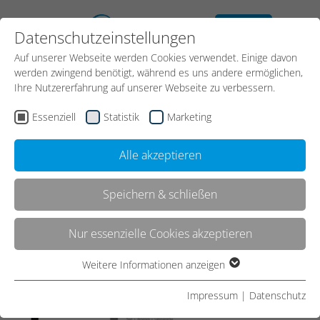
kostenloses
Datenschutzeinstellungen
Erstgespräch
Auf unserer Webseite werden Cookies verwendet. Einige davon
Kontakt
werden zwingend benötigt, während es uns andere ermöglichen,
Ihre Nutzererfahrung auf unserer Webseite zu verbessern.
Essenziell
Statistik
Marketing
Start
Referenzen
Referenz
Alle akzeptieren
Speichern & schließen
Tourismus Websites "go-
Nur essenzielle Cookies akzeptieren
digital" gefördert
Weitere Informationen anzeigen
Essenziell
Essenzielle Cookies werden für grundlegende Funktionen der
Impressum
|
Datenschutz
Webseite benötigt. Dadurch ist gewährleistet, dass die