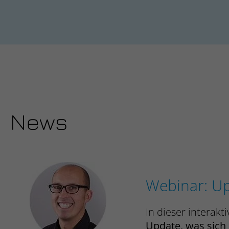
News
Webinar: Up
In dieser interak
Update, was sich