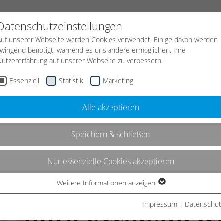
START
KONTAKT
NEWS
JOBS
Datenschutzeinstellungen
Auf unserer Webseite werden Cookies verwendet. Einige davon werden
zwingend benötigt, während es uns andere ermöglichen, Ihre
Leistungen
Strategie
Webdesign
Nutzererfahrung auf unserer Webseite zu verbessern.
Essenziell
Statistik
Marketing
Alle akzeptieren
Speichern & schließen
Nur essenzielle Cookies akzeptieren
Weitere Informationen anzeigen
Essenziell
Essenzielle Cookies werden für grundlegende Funktionen der
Impressum
|
Datenschut
Webseite benötigt. Dadurch ist gewährleistet, dass die Webseite