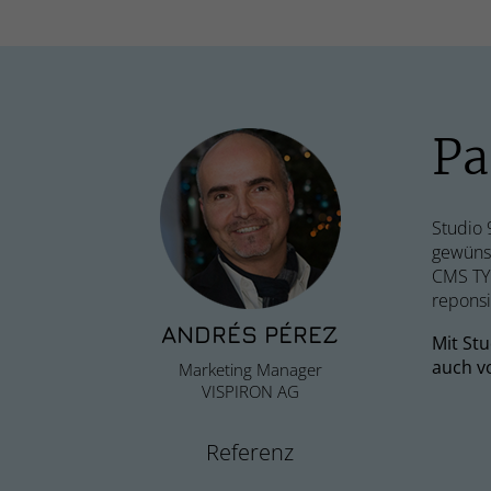
Pa
Studio 
gewünsc
CMS TYP
reponsi
ANDRÉS PÉREZ
Mit St
auch vo
Marketing Manager
VISPIRON AG
Referenz