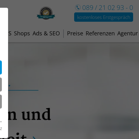
089 / 21 02 93 - 0
kostenloses Erstgespräch
100% EMPFEHLUNGEN
Mehr Infos
CMS
Shops
Ads & SEO
Preise
Referenzen
Agentur
z